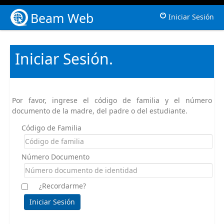
Beam Web
Iniciar Sesión
Iniciar Sesión.
Por favor, ingrese el código de familia y el número
documento de la madre, del padre o del estudiante.
Código de Familia
Número Documento
¿Recordarme?